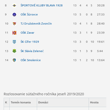
8
ŠPORTOVÉ KLUBY BLAVA 1928
13
4
4
5
30:28
1
9
OŠK Šúrovce
13
5
0
8
27:33
1
10
TJ Družstevník Zvončín
13
4
1
8
28:40
1
11
OŠK Zavar
13
3
1
9
23:39
1
12
ŠK Cífer 1929
13
3
0
10
19:61
9
13
ŠK Slávia Zeleneč
13
1
3
9
5:44
6
14
OŠK Smolenice
13
1
2
10
13:64
5
Rozlosovanie súťažného ročníka jeseň 2019/2020
K
Termín konania
Domáci
Hostia