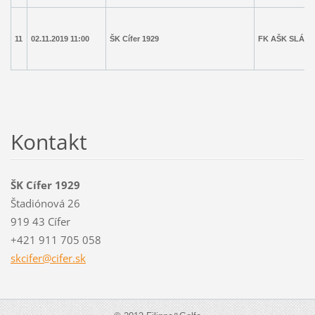
11
02.11.2019 11:00
ŠK Cífer 1929
FK AŠK SLÁVIA
Kontakt
ŠK Cífer 1929
Štadiónová 26
919 43 Cífer
+421 911 705 058
skcifer@
cifer.sk