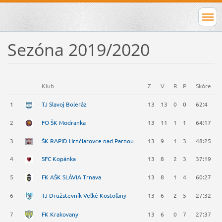
Sezóna 2019/2020
Klub
Z
V
R
P
Skóre
B
1
TJ Slavoj Boleráz
13
13
0
0
62:4
3
2
FO ŠK Modranka
13
11
1
1
64:17
3
3
ŠK RAPID Hrnčiarovce nad Parnou
13
9
1
3
48:25
2
4
SFC Kopánka
13
8
2
3
37:19
2
5
FK AŠK SLÁVIA Trnava
13
8
1
4
60:27
2
6
TJ Družstevník Veľké Kostoľany
13
6
2
5
27:32
2
7
FK Krakovany
13
6
0
7
27:37
1