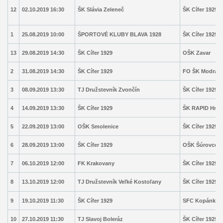
12
02.10.2019 16:30
ŠK Slávia Zeleneč
ŠK Cífer 1929
1
25.08.2019 10:00
ŠPORTOVÉ KLUBY BLAVA 1928
ŠK Cífer 1929
13
29.08.2019 14:30
ŠK Cífer 1929
OŠK Zavar
2
31.08.2019 14:30
ŠK Cífer 1929
FO ŠK Modran
3
08.09.2019 13:30
TJ Družstevník Zvončín
ŠK Cífer 1929
4
14.09.2019 13:30
ŠK Cífer 1929
ŠK RAPID Hrnč
5
22.09.2019 13:00
OŠK Smolenice
ŠK Cífer 1929
6
28.09.2019 13:00
ŠK Cífer 1929
OŠK Šúrovce
7
06.10.2019 12:00
FK Krakovany
ŠK Cífer 1929
8
13.10.2019 12:00
TJ Družstevník Veľké Kostoľany
ŠK Cífer 1929
9
19.10.2019 11:30
ŠK Cífer 1929
SFC Kopánka
10
27.10.2019 11:30
TJ Slavoj Boleráz
ŠK Cífer 1929