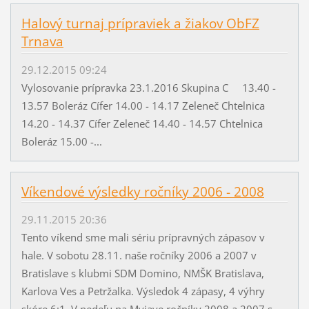
Halový turnaj prípraviek a žiakov ObFZ
Trnava
29.12.2015 09:24
Vylosovanie prípravka 23.1.2016 Skupina C 13.40 -
13.57 Boleráz Cífer 14.00 - 14.17 Zeleneč Chtelnica
14.20 - 14.37 Cífer Zeleneč 14.40 - 14.57 Chtelnica
Boleráz 15.00 -...
Víkendové výsledky ročníky 2006 - 2008
29.11.2015 20:36
Tento víkend sme mali sériu prípravných zápasov v
hale. V sobotu 28.11. naše ročníky 2006 a 2007 v
Bratislave s klubmi SDM Domino, NMŠK Bratislava,
Karlova Ves a Petržalka. Výsledok 4 zápasy, 4 výhry
skóre 6:1. V nedeľu na Myjave ročníky 2008 a 2007 s