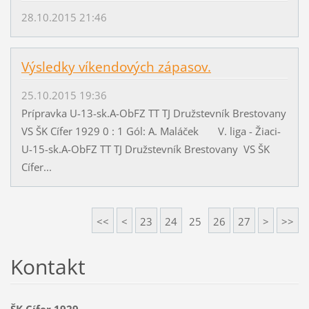
28.10.2015 21:46
Výsledky víkendových zápasov.
25.10.2015 19:36
Prípravka U-13-sk.A-ObFZ TT TJ Družstevník Brestovany
VS ŠK Cífer 1929 0 : 1 Gól: A. Maláček V. liga - Žiaci-
U-15-sk.A-ObFZ TT TJ Družstevník Brestovany VS ŠK
Cífer...
<<
<
23
24
25
26
27
>
>>
Kontakt
ŠK Cífer 1929