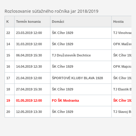
Rozlosovanie súťažného ročníka jar 2018/2019
K
Termín konania
Domáci
Hostia
22
23.03.2019 12:00
ŠK Cífer 1929
TJ Vinohradn
14
31.03.2019 12:00
ŠK Cífer 1929
OFK Malženic
15
06.04.2019 15:30
TJ Družstevník Dechtice
ŠK Cífer 1929
16
14.04.2019 12:30
ŠK Cífer 1929
OFK Majcicho
17
21.04.2019 12:00
ŠPORTOVÉ KLUBY BLAVA 1928
ŠK Cífer 1929
18
27.04.2019 15:30
ŠK Cífer 1929
TJ Elastik Bo
19
01.05.2019 12:00
FO ŠK Modranka
ŠK Cífer 1929
20
12.05.2019 13:30
ŠK Cífer 1929
TJ Slavoj Bole