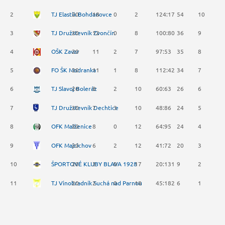
2
TJ Elastik Bohdanovce
20
18
0
2
124:17
54
10
2
3
TJ Družstevník Zvončín
20
12
0
8
100:80
36
9
6
4
OŠK Zavar
20
11
2
7
97:53
35
8
5
5
FO ŠK Modranka
20
11
1
8
112:42
34
7
4
6
TJ Slavoj Boleráz
20
8
2
10
60:63
26
6
-4
7
TJ Družstevník Dechtice
20
7
3
10
48:86
24
5
-6
8
OFK Malženice
20
8
0
12
64:95
24
4
-6
9
OFK Majcichov
20
6
2
12
41:72
20
3
-1
10
ŠPORTOVÉ KLUBY BLAVA 1928
20
3
0
17
20:131
9
2
-2
11
TJ Vinohradník Suchá nad Parnou
20
2
0
18
45:182
6
1
-2