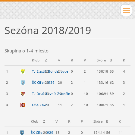
Sezóna 2018/2019
Skupina o 1-4 miesto
Klub
Z
V
R
P
Skóre
B
K
1
TJ Elastik Bohdanovce
23
21
0
2
138:18
63
4
2
ŠK Cífer 1929
23
20
2
1
133:16
62
3
3
TJ Družstevník Zvončín
23
13
0
10
106:91
39
2
4
OŠK Zavar
23
11
2
10
100:71
35
1
Klub
Z
V
R
P
Skóre
B
K
+/
1
ŠK Cífer 1929
20
18
2
0
124:14
56
11
2