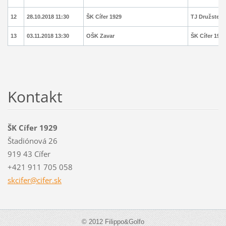
12
28.10.2018 11:30
ŠK Cífer 1929
TJ Družstevn
13
03.11.2018 13:30
OŠK Zavar
ŠK Cífer 1929
Kontakt
ŠK Cífer 1929
Štadiónová 26
919 43 Cífer
+421 911 705 058
skcifer@
cifer.sk
© 2012 Filippo&Golfo