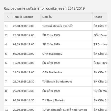
Rozlosovanie súťažného ročníka jeseň 2018/2019
K
Termín konania
Domáci
Hostia
1
26.08.2018 12:00
TJ Družstevník Zvončín
ŠK Cífer 1929
2
29.08.2018 17:00
ŠK Cífer 1929
OŠK Zavar
4
02.09.2018 12:00
ŠK Cífer 1929
TJ Družstevn
5
08.09.2018 16:00
OFK Majcichov
ŠK Cífer 1929
6
16.09.2018 12:00
ŠK Cífer 1929
ŠPORTOVÉ K
3
19.09.2018 17:00
OFK Malženice
ŠK Cífer 1929
7
22.09.2018 15:30
TJ Elastik Bohdanovce
ŠK Cífer 1929
8
29.09.2018 12:30
ŠK Cífer 1929
FO ŠK Modra
9
06.10.2018 14:30
TJ Slavoj Boleráz
ŠK Cífer 1929
11
20.10.2018 14:00
TJ Vinohradník Suchá nad Parnou
ŠK Cífer 1929