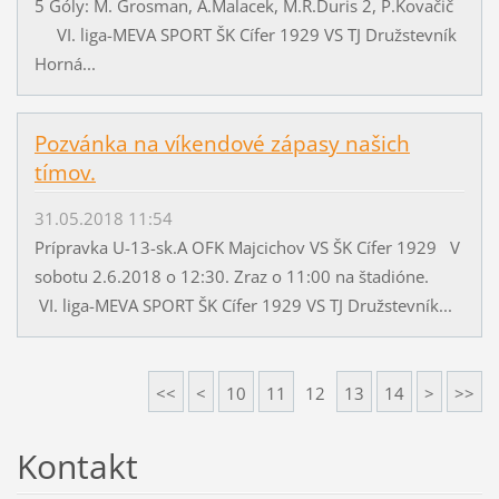
5 Góly: M. Grosman, A.Malacek, M.R.Duris 2, P.Kovačič
VI. liga-MEVA SPORT ŠK Cífer 1929 VS TJ Družstevník
Horná...
Pozvánka na víkendové zápasy našich
tímov.
31.05.2018 11:54
Prípravka U-13-sk.A OFK Majcichov VS ŠK Cífer 1929 V
sobotu 2.6.2018 o 12:30. Zraz o 11:00 na štadióne.
VI. liga-MEVA SPORT ŠK Cífer 1929 VS TJ Družstevník...
<<
<
10
11
12
13
14
>
>>
Kontakt