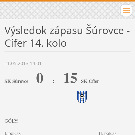
Výsledok zápasu Šúrovce -
Cífer 14. kolo
11.05.2013 14:01
0
15
:
ŠK Šúrovce
ŠK Cífer
GÓLY:
I. polčas II. polčas