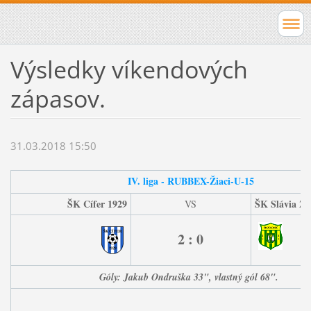
Výsledky víkendových
zápasov.
31.03.2018 15:50
IV. liga - RUBBEX-
Žiaci-U-15
ŠK Cífer 1929
ŠK Slávia Ze
VS
2 : 0
Góly: Jakub Ondruška 33", vlastný gól 68".