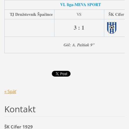
VI. liga-MEVA SPORT
TJ Družstevník Špačince
ŠK Cífer 1
VS
3 : 1
Gól: A. Paštiak 9"
« Späť
Kontakt
ŠK Cífer 1929