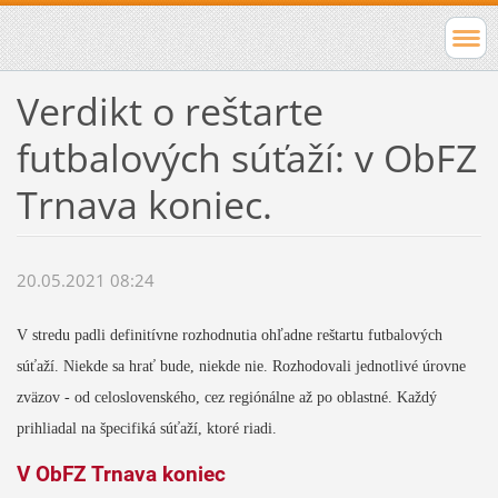
Verdikt o reštarte
futbalových súťaží: v ObFZ
Trnava koniec.
20.05.2021 08:24
V stredu padli definitívne rozhodnutia ohľadne reštartu futbalových
súťaží. Niekde sa hrať bude, niekde nie. Rozhodovali jednotlivé úrovne
zväzov - od celoslovenského, cez regiónálne až po oblastné. Každý
prihliadal na špecifiká súťaží, ktoré riadi.
V ObFZ Trnava koniec