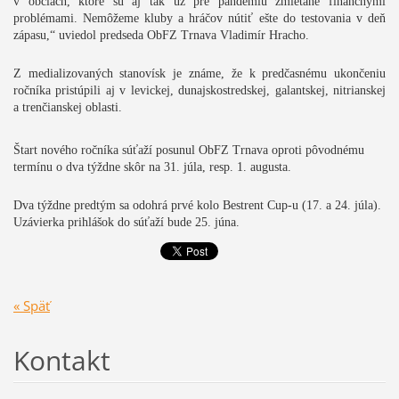
v obciach, ktoré sú aj tak už pre pandémiu zmietané finančnými
problémami. Nemôžeme kluby a hráčov nútiť ešte do testovania v deň
zápasu,“ uviedol predseda ObFZ Trnava Vladimír Hracho.
Z medializovaných stanovísk je známe, že k predčasnému ukončeniu
ročníka pristúpili aj v levickej, dunajskostredskej, galantskej, nitrianskej
a trenčianskej oblasti.
Štart nového ročníka súťaží posunul ObFZ Trnava oproti pôvodnému
termínu o dva týždne skôr na 31. júla, resp. 1. augusta.
Dva týždne predtým sa odohrá prvé kolo Bestrent Cup-u (17. a 24. júla).
Uzávierka prihlášok do súťaží bude 25. júna.
« Späť
Kontakt