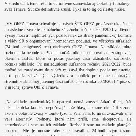
V stredu dal k téme reštartu definitívne stanovisko aj Oblastný futbalový
zväz Trnava. Súťaže definitívne zrušil. Týka sa to líg od šiestej nižšie.
„VV ObFZ Trnava schvaľuje na návrh ŠTK ObFZ predčasné ukončenie
a následné uzavretie aktuálneho súťažného ročníka 2020/2021 z dôvodu
vyššej moci a nesplniteľných požiadaviek zo strany pandemickej komisie
a vlády SR o organizovaní hromadných podujatí, vo všetkých súťažiach
(24 hod. antigénový test) riadených ObFZ Trnava. Na základe tohto
rozhodnutia nebude zo žiadnej súťaže nikto postupovať ani zostupovať,
okrem mužstva, ktoré sa počas jesennej časti aktuálneho súťažného
ročníka odhlásilo. Pri nasledujúcom súťažnom ročníku 2021/2022, bude
možné pri zaraďovaní do súťaží mužstvá iba doplniť podľa umiestenia,
a to podľa schválených výsledkov a tabuliek po riadne odohratých
stretnutí v aktuálnej jesennej časti súťažného ročníka 2020/2021,“ píše sa
v úradnej správe ObFZ Trnava.
„Na základe pandemických opatrení nemá zmysel čakať ďalej, štát
a Pandemická komisia nepočúvajú naše hlasy, tak sme ukončili sezónu
ako iné oblastné zväzy v tomto týždni. Veľmi nás to mrzí, zvažovali sme
veľa alternatív. Podnety, ktoré nám prišli, sme akceptovali, ale
nerozhodovali sme na ich základe. Rozhodli sme na základe platných
opatrení. Nie je únosné, aby sme hrávali s 24-hodinovým testom