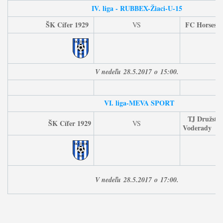
IV. liga - RUBBEX-
Žiaci-U-15
ŠK Cífer 1929
FC Horses
VS
V nedeľu
28
.5.2017
o
15
:00.
VI. liga-MEVA SPORT
TJ Družste
ŠK Cífer 1929
VS
Voderady
V nedeľu
28
.5.2017
o
17
:00.