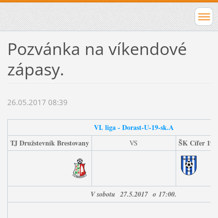
Pozvánka na víkendové
zápasy.
26.05.2017 08:39
VI. liga - Dorast-U-19-sk.A
TJ Družstevník Brestovany
ŠK Cífer 192
VS
V sobotu
27
.5.2017
o
17:00.