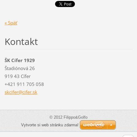
« Späť
Kontakt
ŠK Cífer 1929
Štadiónová 26
919 43 Cífer
+421 911 705 058
skcifer@
cifer.sk
© 2012 Filippo&Golfo
Vytvorte si web stránku zdarma!