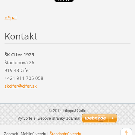
« Späť
Kontakt
ŠK Cífer 1929
Štadiónová 26
919 43 Cífer
+421 911 705 058
skcifer@
cifer.sk
© 2012 Filippo&Golfo
Vytvorte si webové stránky zdarma!
Zobraziť:
Mobilnú verziu
|
Štandardnú verziu