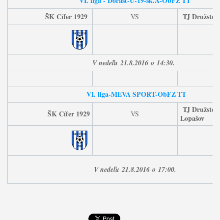
VI. liga - Dorast-U-19-sk.A
-
ObFZ
TT
ŠK Cífer 1929
TJ Družstev
VS
V nedeľu
21
.8.2016
o
14:30.
VI. liga-MEVA SPORT-ObFZ
TT
TJ Družstev
ŠK Cífer 1929
VS
Lopašov
V nedeľu
21
.8.2016
o
17:00.