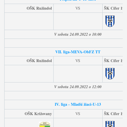
OŠK Ružindol
ŠK Cífer 192
VS
V sobotu 24.09.2022 o 10:00
VII. liga-MEVA-ObFZ TT
OŠK Ružindol
ŠK Cífer 192
VS
V sobotu 24
.09.2022 o 12:00
IV. liga - Mladší ž
iaci-U-13
OŠK Križovany
ŠK Cífer 192
VS