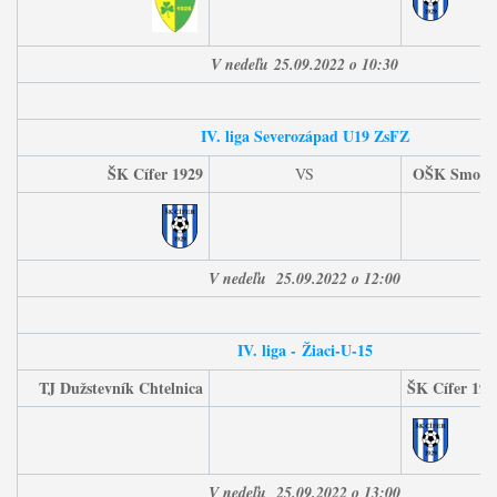
V nedeľu
25
.09.2022 o 10:30
IV. liga Severozápad U19 ZsFZ
ŠK Cífer 1929
O
ŠK Smolen
VS
V nedeľu
25
.09
.2022 o 12:00
IV. liga -
Žiaci-U-15
TJ Dužstevník Chtelnica
ŠK Cífer 192
V nedeľu
25
.09
.2022 o 13:00