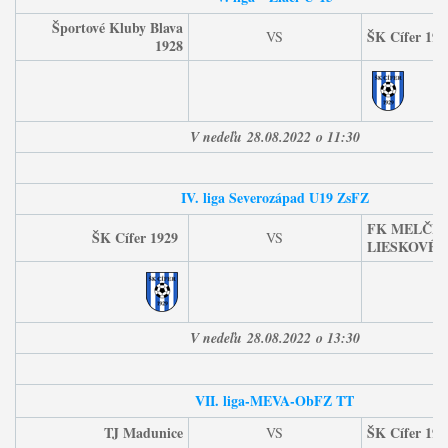
Športové Kluby Blava
ŠK Cífer 192
VS
1928
V nedeľu
28.08.2022
o 11:30
IV. liga Severozápad U19 ZsFZ
FK MELČIC
ŠK Cífer 1929
VS
LIESKOVÉ
V nedeľu
28.08.2022
o 13:30
VII. liga-MEVA-ObFZ TT
TJ Madunice
ŠK Cífer 192
VS