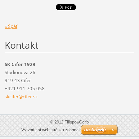
« Späť
Kontakt
ŠK Cífer 1929
Štadiónová 26
919 43 Cífer
+421 911 705 058
skcifer@
cifer.sk
© 2012 Filippo&Golfo
Vytvorte si web stránku zdarma!