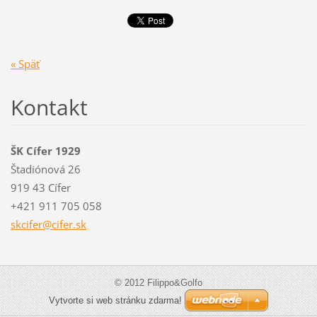
« Späť
Kontakt
ŠK Cífer 1929
Štadiónová 26
919 43 Cífer
+421 911 705 058
skcifer@
cifer.sk
© 2012 Filippo&Golfo
Vytvorte si web stránku zdarma!