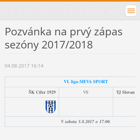
Pozvánka na prvý zápas
sezóny 2017/2018
04.08.2017 16:14
VI. liga-MEVA SPORT
ŠK Cífer 1929
TJ Slovan Č
VS
V sobotu
5
.8.2017
o
17:00.