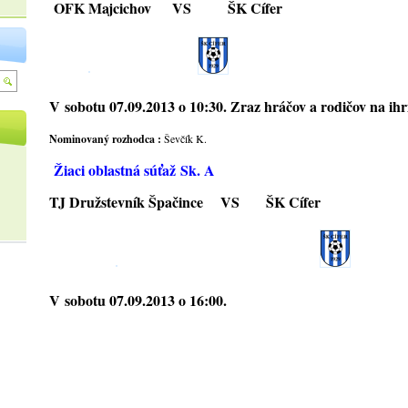
OFK Majcichov
VS
ŠK Cífer
V
sobotu 07.09.2013 o 10:30
. Zraz hráčov a rodičov na ihr
Nominovaný rozhodca
:
Ševčík K.
Žiaci oblastná súťaž Sk. A
TJ Družstevník Špačince
VS ŠK Cífer
V sobotu 07.09.2013 o 16:00
.