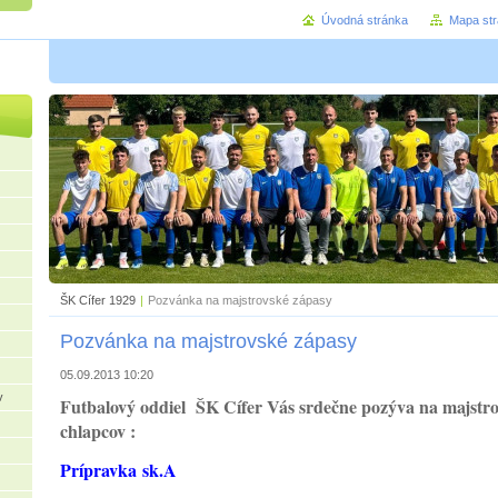
Úvodná stránka
Mapa st
ŠK Cífer 1929
|
Pozvánka na majstrovské zápasy
Pozvánka na majstrovské zápasy
05.09.2013 10:20
v
Futbalový oddiel ŠK Cífer Vás srdečne pozýva na majstro
chlapcov :
Prípravka sk.A