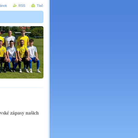
ránok
RSS
Tlač
vské zápasy našich