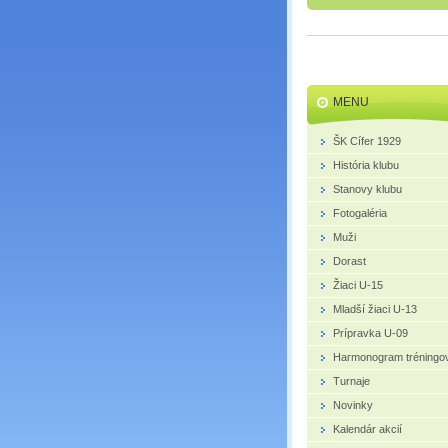
MENU
ŠK Cífer 1929
História klubu
Stanovy klubu
Fotogaléria
Muži
Dorast
Žiaci U-15
Mladší žiaci U-13
Prípravka U-09
Harmonogram tréningo
Turnaje
Novinky
Kalendár akcií