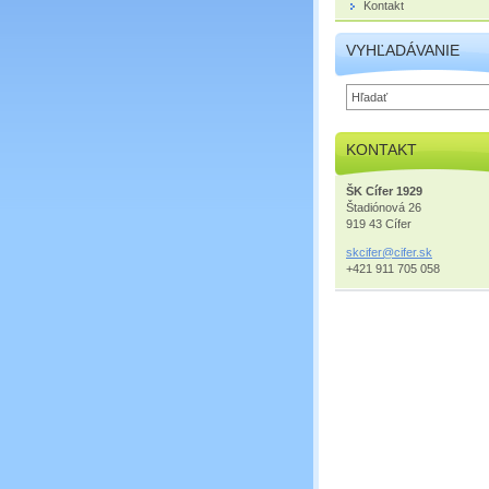
Kontakt
VYHĽADÁVANIE
KONTAKT
ŠK Cífer 1929
Štadiónová 26
919 43 Cífer
skcifer@
cifer.sk
+421 911 705 058