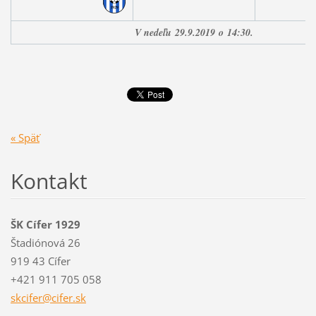
V nedeľu
29.9.
2019
o
14:30.
« Späť
Kontakt
ŠK Cífer 1929
Štadiónová 26
919 43 Cífer
+421 911 705 058
skcifer@
cifer.sk