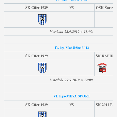
ŠK Cífer 1929
OŠK Šúrovce
VS
V
sobotu 28.9
.2019
o
13:00.
IV. liga-Mladší žiaci-U-12
ŠK Cífer 1929
ŠK RAPID Hr
V nedeľu
29.9.
2019
o
12:00.
VI. liga-MEVA SPORT
ŠK Cífer 1929
ŠK 2011 Peč
VS