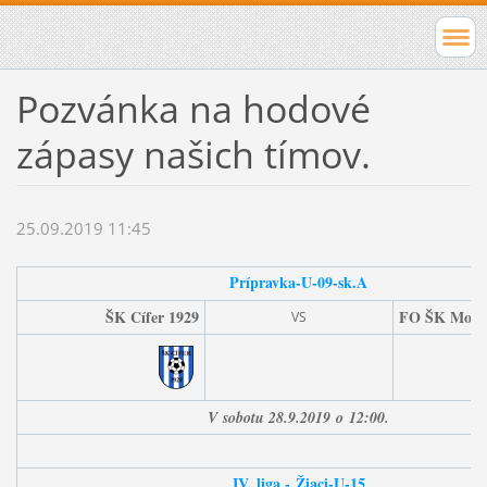
Pozvánka na hodové
zápasy našich tímov.
25.09.2019 11:45
Prípravka-U-09-sk.A
ŠK Cífer 1929
FO ŠK Modr
VS
V
sobotu 28.9
.2019
o
12:00.
IV. liga -
Žiaci-U-15