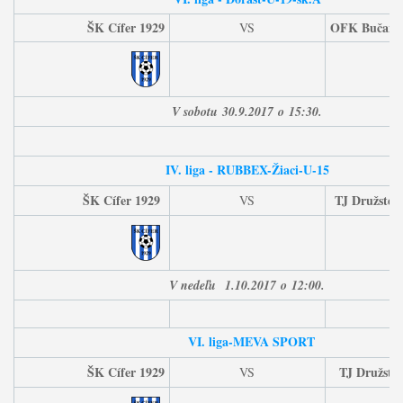
ŠK Cífer 1929
OFK Bučany
VS
V sobotu
30
.9.2017
o
15:30
.
IV. liga - RUBBEX-
Žiaci-U-15
ŠK Cífer 1929
TJ Družstevn
VS
V nedeľu
1
.10.2017
o
12:00.
VI. liga-MEVA SPORT
ŠK Cífer 1929
TJ Družstev
VS