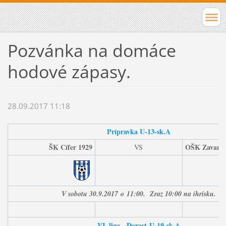
Pozvánka na domáce
hodové zápasy.
28.09.2017 11:18
Prípravka U-13-sk.A
ŠK Cífer 1929
OŠK Zavar
VS
V sobotu 30
.9.2017
o
11:00. Zraz 10:00 na ihrisku.
VI. liga - Dorast-U-19-sk.A