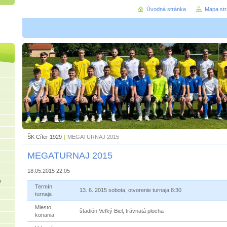
Úvodná stránka
Mapa st
ŠK Cífer 1929
|
MEGATURNAJ 2015
MEGATURNAJ 2015
18.05.2015 22:05
v
Termín
13. 6. 2015 sobota, otvorenie turnaja 8:30
turnaja
Miesto
štadión Veľký Biel, trávnatá plocha
konania