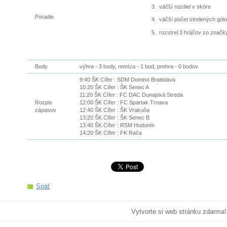
3. väčší rozdiel v skóre
Poradie
4. väčší počet strelených gól
5. rozstrel 3 hráčov 
Body
výhra - 3 body, remíza - 1 bod, prehra - 0 bodov
9:40 ŠK Cífer : SDM Domino Bratislava
10:20 ŠK Cífer : ŠK Senec A
11:20 ŠK Cífer : FC DAC Dunajská Streda
Rozpis
12:00 ŠK Cífer : FC Spartak Trnava
zápasov
12:40 ŠK Cífer : ŠK Vrakuňa
13:20 ŠK Cífer : ŠK Senec B
13:40 ŠK Cífer : RSM Hodonín
14:20 ŠK Cífer : FK Rača
Späť
Vytvorte si web stránku zdarma!