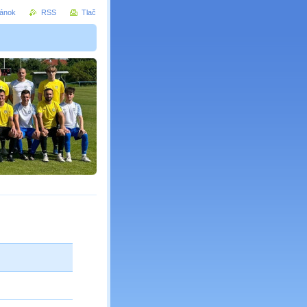
ránok
RSS
Tlač