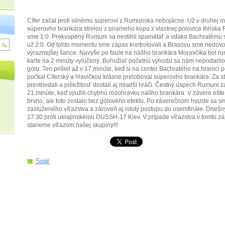
Cífer začal proti silnému súperovi z Rumunska nebojácne. Už v druhej m
súperovho brankára strelou z priameho kopu z vlastnej polovice ihriska F
sme 1:0. Prekvapený Rumuni sa nestihli spamätať a vďaka Bachratému s
už 2:0. Od tohto momentu sme zápas kontrolovali a Brasovu sme nedovol
výraznejšej šance. Navyše po faule na nášho brankára Moravčíka bol ru
karte na 2 minúty vylúčený. Bohužiaľ početnú výhodu sa nám nepodarilo 
gólu. Ten prišiel až v 17.minúte, keď si na center Bachratého na hranic
počkal Cíferský a hlavičkou krásne preloboval súperovho brankára. Za st
prestriedali a príležitosť dostali aj mladší hráči. Čestný úspech Rumuni 
21.minúte, keď využili chybnú rozohrávku nášho brankára. V závere ešte 
brvno, ale toto zostalo bez gólového efektu. Po záverečnom hvizde sa s
zaslúženého víťazstva a zároveň aj istoty postupu do osemfinále. Dneš
17:30 proti ukrajinskému DUSSH-17 Kiev. V prípade víťazstva v tomto zá
staneme víťazom našej skupiny!!!
Späť