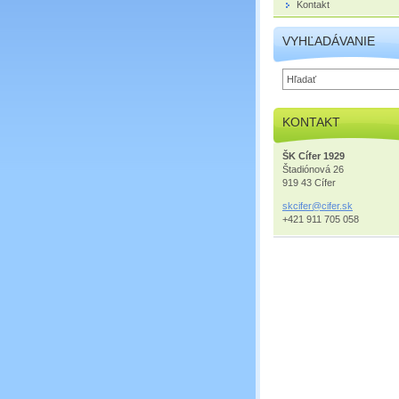
Kontakt
VYHĽADÁVANIE
KONTAKT
ŠK Cífer 1929
Štadiónová 26
919 43 Cífer
skcifer@
cifer.sk
+421 911 705 058