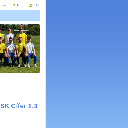
ránok
RSS
Tlač
K Cífer 1:3