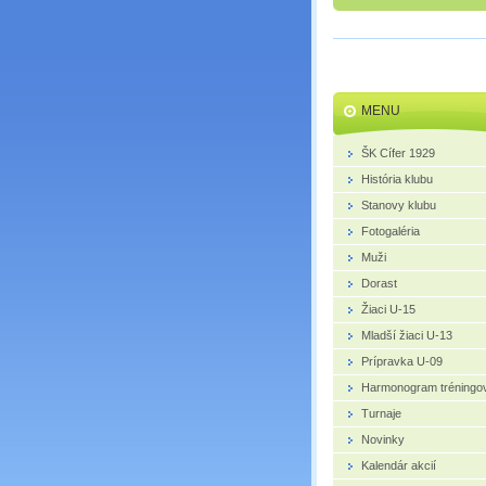
MENU
ŠK Cífer 1929
História klubu
Stanovy klubu
Fotogaléria
Muži
Dorast
Žiaci U-15
Mladší žiaci U-13
Prípravka U-09
Harmonogram tréningo
Turnaje
Novinky
Kalendár akcií