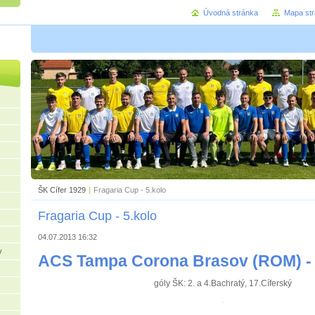
Úvodná stránka
Mapa st
ŠK Cífer 1929
|
Fragaria Cup - 5.kolo
Fragaria Cup - 5.kolo
04.07.2013 16:32
v
ACS Tampa Corona Brasov (ROM) - Š
góly ŠK: 2. a 4.Bachratý, 17.Cíferský