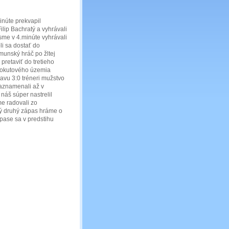
inúte prekvapil
ilip Bachratý a vyhrávali
me v 4.minúte vyhrávali
i sa dostať do
munský hráč po žltej
pretaviť do tretieho
i pokutového územia
avu 3:0 tréneri mužstvo
zaznamenali až v
náš súper nastrelil
me radovali zo
ný druhý zápas hráme o
pase sa v predstihu